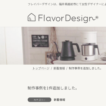
コ
ナ
フレイバーデザインは、福井県越前市にて女性デザイナーに
ン
ビ
テ
ゲ
ン
ー
ツ
シ
へ
ョ
ス
ン
キ
に
ッ
移
プ
動
トップページ
新着情報
制作事例を追加しました。
制作事例を1件追加しました。
新着情報
カテゴリー