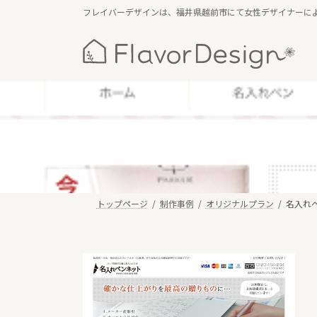
コ
ナ
フレイバーデザインは、福井県越前市にて女性デザイナーに
ン
ビ
テ
ゲ
ン
ー
ツ
シ
へ
ョ
ス
ン
キ
に
ッ
移
プ
動
トップページ
制作事例
オリジナルプラン
名入れ