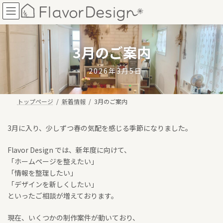
コ
ナ
ン
ビ
テ
ゲ
ン
ー
ツ
シ
3月のご案内
へ
ョ
ス
ン
2026年3月5日
キ
に
ッ
移
プ
動
トップページ
新着情報
3月のご案内
3月に入り、少しずつ春の気配を感じる季節になりました。
Flavor Design では、新年度に向けて、
「ホームページを整えたい」
「情報を整理したい」
「デザインを新しくしたい」
といったご相談が増えております。
現在、いくつかの制作案件が動いており、